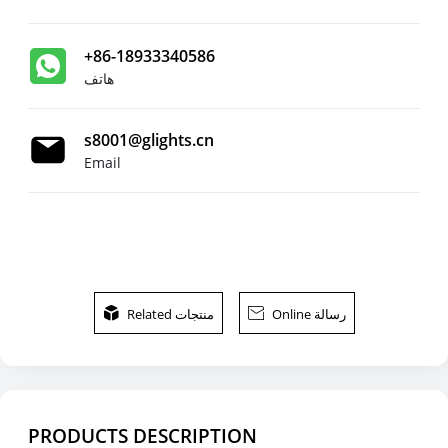
+86-18933340586
هاتف
s8001@glights.cn
Email
Online رسالة

Related منتجات

PRODUCTS DESCRIPTION