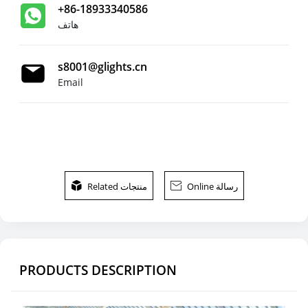
+86-18933340586
هاتف
s8001@glights.cn
Email
Online رسالة

Related منتجات

PRODUCTS DESCRIPTION