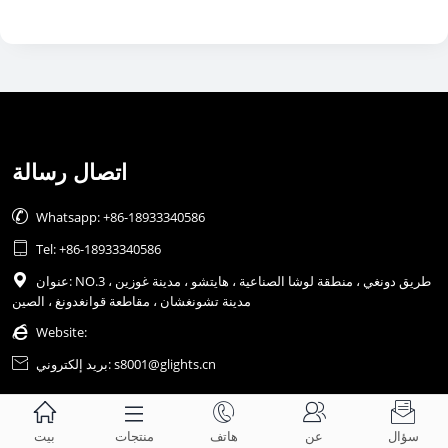
اتصال رسالة

Whatsapp: +86-18933340586

Tel: +86-18933340586
عنوان: NO.3 طريق دونغي ، منطقة لوشا الصناعية ، هايتشو ، مدينة غوزين ،

مدينة تشونغشان ، مقاطعة قوانغدونغ ، الصين

Website:
بريد إلكتروني: s8001@glights.cn






سؤال
عن
هاتف
منتجات
بيت